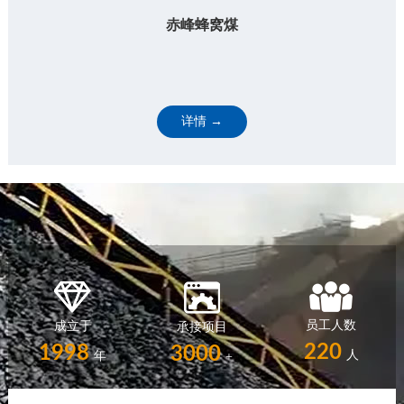
赤峰蜂窝煤
详情 →
员工人数
成立于
承接项目
220
1998
3000
人
年
+