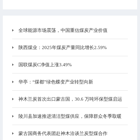
全球能源市场震荡，中国重估煤炭产业价值
陕西煤业：2025年煤炭产量同比增长2.59%
国联煤炭C净值上涨3.49%
华亭：“煤都”绿色蝶变产业转型向新
神木兰炭首次出口蒙古国，30.6 万吨环保型煤启运
陵川县加速推进清洁型煤供应，保障群众冬季取暖
蒙古国商务代表团赴神木洽谈兰炭型煤合作