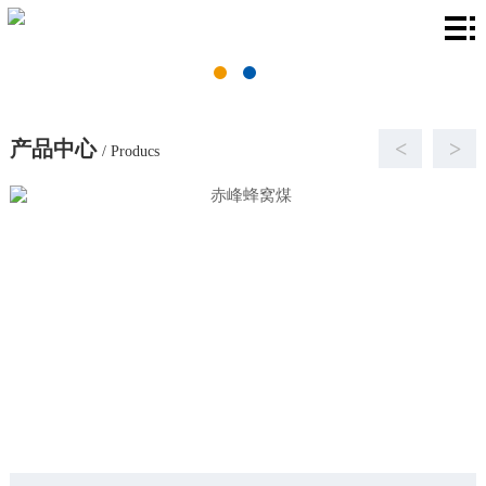
首
页
关
于
产
产品中心
<
>
/ Producs
我
品
厂
们
中
房
新
心
环
闻
联
境
资
系
讯
我
们