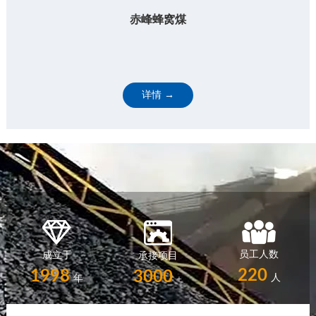
赤峰蜂窝煤
详情 →
员工人数
成立于
承接项目
220
1998
3000
人
年
+