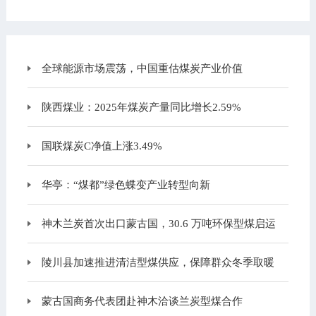
全球能源市场震荡，中国重估煤炭产业价值
陕西煤业：2025年煤炭产量同比增长2.59%
国联煤炭C净值上涨3.49%
华亭：“煤都”绿色蝶变产业转型向新
神木兰炭首次出口蒙古国，30.6 万吨环保型煤启运
陵川县加速推进清洁型煤供应，保障群众冬季取暖
蒙古国商务代表团赴神木洽谈兰炭型煤合作