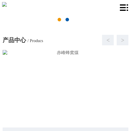
首
页
关
于
产
产品中心
<
>
/ Producs
我
品
厂
们
中
房
新
心
环
闻
联
境
资
系
讯
我
们