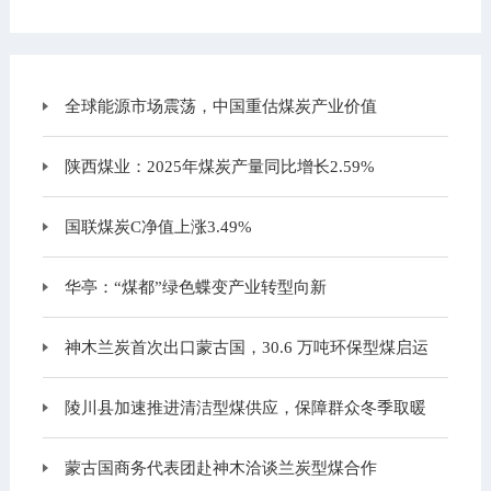
全球能源市场震荡，中国重估煤炭产业价值
陕西煤业：2025年煤炭产量同比增长2.59%
国联煤炭C净值上涨3.49%
华亭：“煤都”绿色蝶变产业转型向新
神木兰炭首次出口蒙古国，30.6 万吨环保型煤启运
陵川县加速推进清洁型煤供应，保障群众冬季取暖
蒙古国商务代表团赴神木洽谈兰炭型煤合作