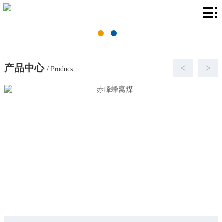
首
页
关
于
产
产品中心
<
>
/ Producs
我
品
厂
们
中
房
新
心
环
闻
联
境
资
系
讯
我
们