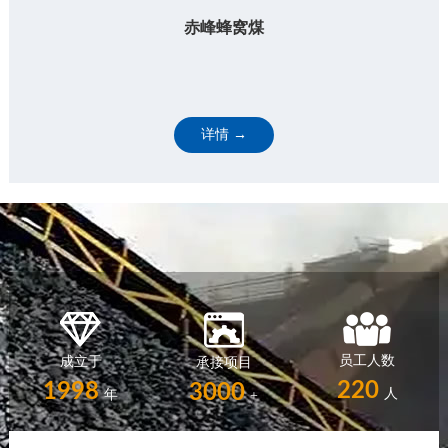
赤峰蜂窝煤
详情 →
员工人数
成立于
承接项目
220
1998
3000
人
年
+