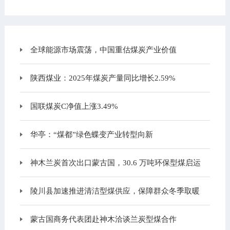
全球能源市场震荡，中国重估煤炭产业价值
陕西煤业：2025年煤炭产量同比增长2.59%
国联煤炭C净值上涨3.49%
华亭：“煤都”绿色蝶变产业转型向新
神木兰炭首次出口蒙古国，30.6 万吨环保型煤启运
陵川县加速推进清洁型煤供应，保障群众冬季取暖
蒙古国商务代表团赴神木洽谈兰炭型煤合作