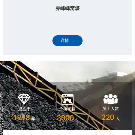
赤峰蜂窝煤
详情 →
员工人数
成立于
承接项目
220
1998
3000
人
年
+