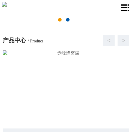
首
页
关
于
产
产品中心
<
>
/ Producs
我
品
厂
们
中
房
新
心
环
闻
联
境
资
系
讯
我
们