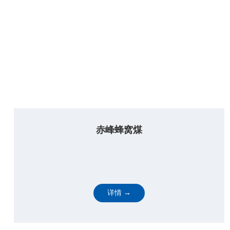
赤峰蜂窝煤
详情 →