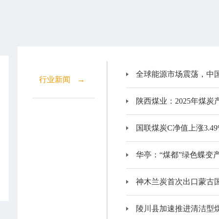
全球能源市场震荡，中
行业新闻
→
陕西煤业：2025年煤炭产
国联煤炭C净值上涨3.49
华亭：“煤都”绿色蝶变
神木兰炭首次出口蒙古国，
陵川县加速推进清洁型