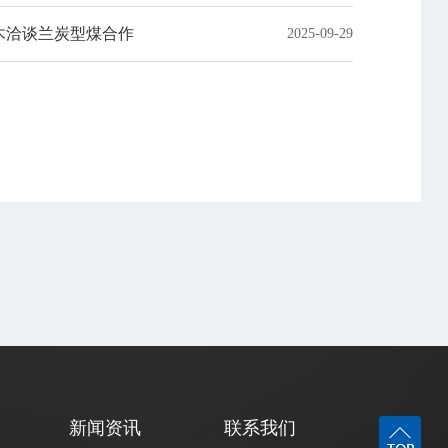
木洽谈兰炭型煤合作
2025-09-29
新闻资讯
联系我们