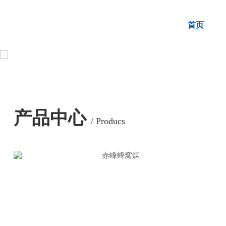
首页
产品中心
/ Producs