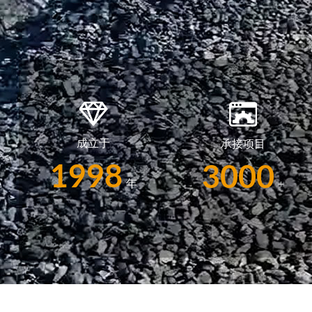
成立于
承接项目
1998
3000
年
+