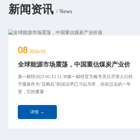
新闻资讯
/ News
08
2026-01
全球能源市场震荡，中国重估煤炭产业价
值
第一财经2023-01-12 21:30第一财经官方账号关注尽管人们对
于煤炭作为“压舱石”的说法早已习以为常，但在过去的一年
里，它的重要···
详情 →