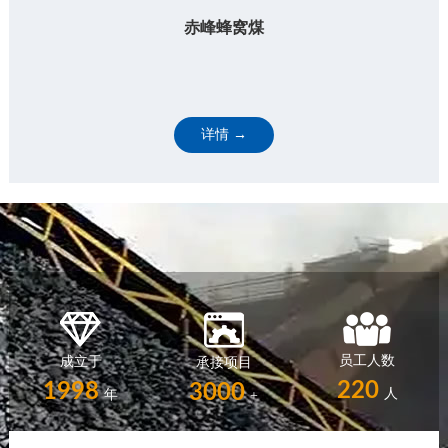
赤峰蜂窝煤
详情 →
员工人数
成立于
承接项目
220
1998
3000
人
年
+