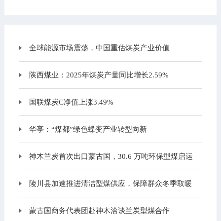
全球能源市场震荡，中国重估煤炭产业价值
陕西煤业：2025年煤炭产量同比增长2.59%
国联煤炭C净值上涨3.49%
华亭：“煤都”绿色蝶变产业转型向新
神木兰炭首次出口蒙古国，30.6 万吨环保型煤启运
陵川县加速推进清洁型煤供应，保障群众冬季取暖
蒙古国商务代表团赴神木洽谈兰炭型煤合作