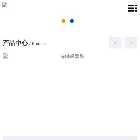
首
页
关
于
产
产品中心
<
>
/ Producs
我
品
厂
们
中
房
新
心
环
闻
联
境
资
系
讯
我
们