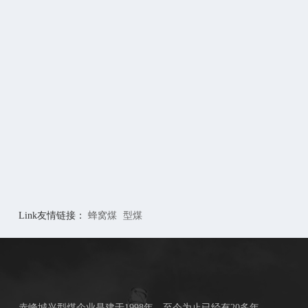
Link友情链接：
蜂窝煤
型煤
赤峰城兴型煤企业是建于1998年，至今为止已经有20多年