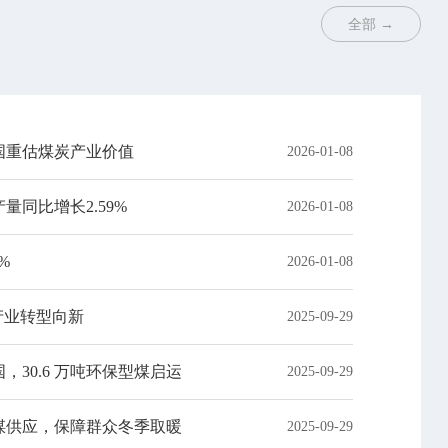
全部 →
国重估煤炭产业价值
2026-01-08
量同比增长2.59%
2026-01-08
%
2026-01-08
产业转型向新
2025-09-29
30.6 万吨环保型煤启运
2025-09-29
煤供应，保障群众冬季取暖
2025-09-29