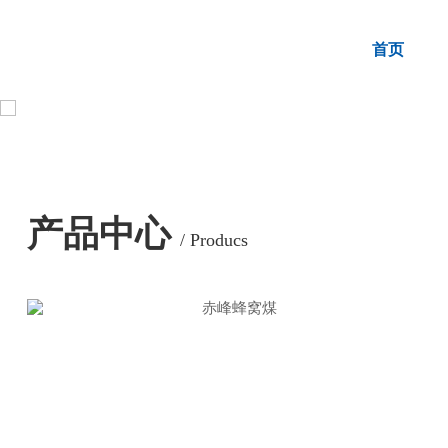
首页
产品中心
/ Producs