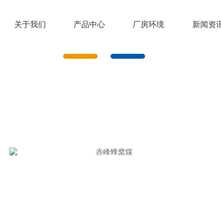
关于我们
产品中心
厂房环境
新闻资