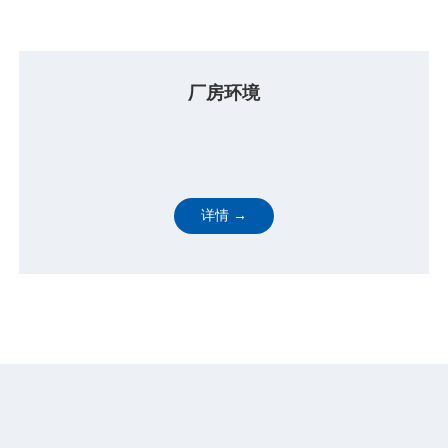
厂房环境
详情 →