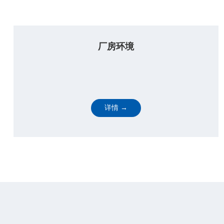
厂房环境
详情 →