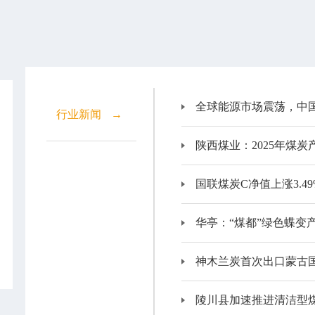
全球能源市场震荡，中
行业新闻
→
陕西煤业：2025年煤炭产
国联煤炭C净值上涨3.49
华亭：“煤都”绿色蝶变
神木兰炭首次出口蒙古国，
陵川县加速推进清洁型