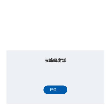
赤峰蜂窝煤
详情 →