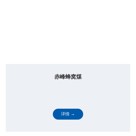
赤峰蜂窝煤
详情 →