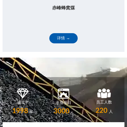
赤峰蜂窝煤
详情 →
员工人数
成立于
承接项目
220
1998
3000
人
年
+