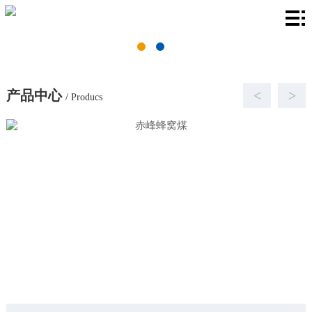
首
页
关
于
产
产品中心
<
>
/ Producs
我
品
厂
们
中
房
新
心
环
闻
联
境
资
系
讯
我
们