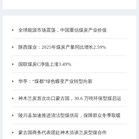
全球能源市场震荡，中国重估煤炭产业价值
陕西煤业：2025年煤炭产量同比增长2.59%
国联煤炭C净值上涨3.49%
华亭：“煤都”绿色蝶变产业转型向新
神木兰炭首次出口蒙古国，30.6 万吨环保型煤启运
陵川县加速推进清洁型煤供应，保障群众冬季取暖
蒙古国商务代表团赴神木洽谈兰炭型煤合作