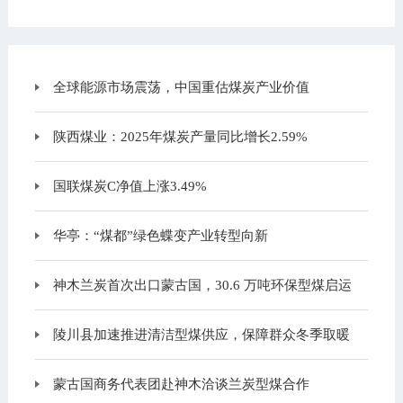
全球能源市场震荡，中国重估煤炭产业价值
陕西煤业：2025年煤炭产量同比增长2.59%
国联煤炭C净值上涨3.49%
华亭：“煤都”绿色蝶变产业转型向新
神木兰炭首次出口蒙古国，30.6 万吨环保型煤启运
陵川县加速推进清洁型煤供应，保障群众冬季取暖
蒙古国商务代表团赴神木洽谈兰炭型煤合作