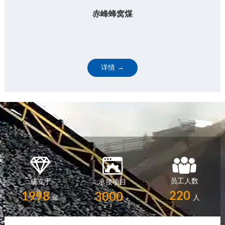
赤峰蜂窝煤
详情 →
员工人数
成立于
承接项目
220
1998
3000
人
年
+