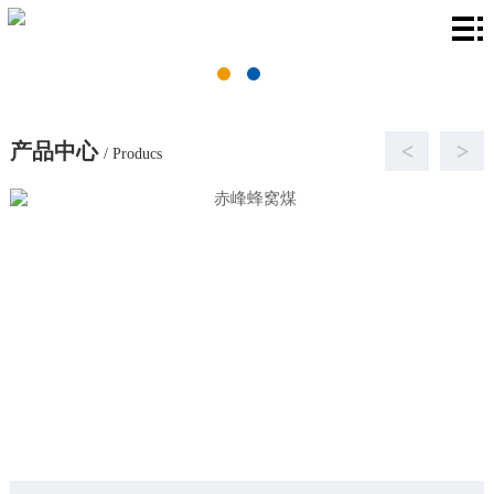
首
页
关
于
产
产品中心
<
>
/ Producs
我
品
厂
们
中
房
新
心
环
闻
联
境
资
系
讯
我
们