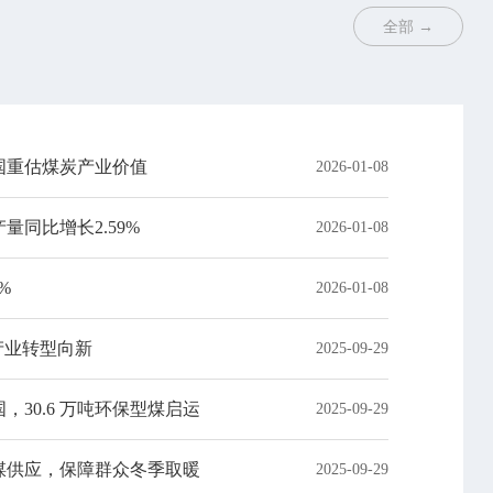
全部 →
国重估煤炭产业价值
2026-01-08
量同比增长2.59%
2026-01-08
%
2026-01-08
产业转型向新
2025-09-29
30.6 万吨环保型煤启运
2025-09-29
煤供应，保障群众冬季取暖
2025-09-29