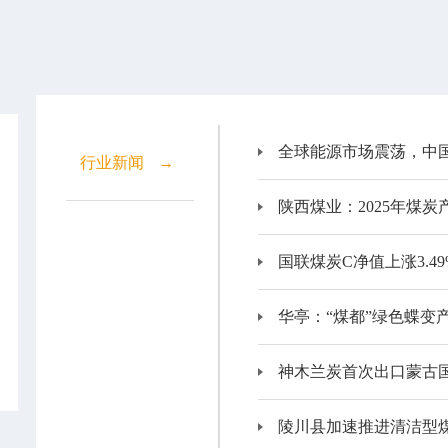
全球能源市场震荡，中
行业新闻
→
陕西煤业：2025年煤炭产
国联煤炭C净值上涨3.49
华亭：“煤都”绿色蝶变
神木兰炭首次出口蒙古国，
陵川县加速推进清洁型