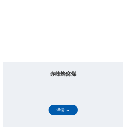
赤峰蜂窝煤
详情 →