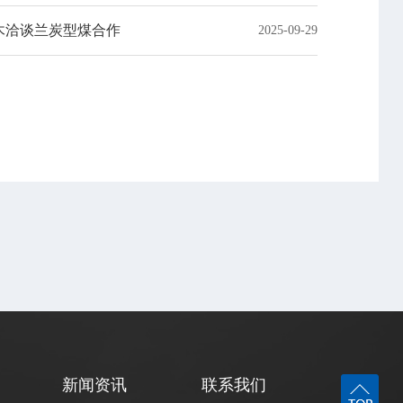
木洽谈兰炭型煤合作
2025-09-29
新闻资讯
联系我们