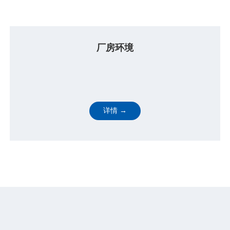
厂房环境
详情 →