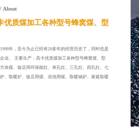
/ About
卡优质煤加工各种型号蜂窝煤、型
1998年，至今为止已经有20多年的经营历史了，同时也是
企业。 主要生产：高卡优质煤加工各种型号蜂窝煤、型
方块煤、饭店用环保能灶、单孔灶、三孔灶、四孔灶、七
炉、取暖炉、饭店用煤、浴池用煤、取暖锅炉、家庭取暖