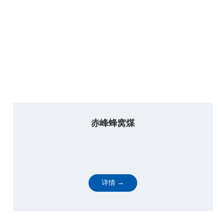
赤峰蜂窝煤
详情 →