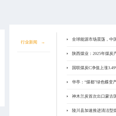
全球能源市场震荡，中
行业新闻
→
陕西煤业：2025年煤炭产
国联煤炭C净值上涨3.49
华亭：“煤都”绿色蝶变
神木兰炭首次出口蒙古国，
陵川县加速推进清洁型