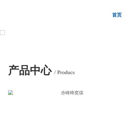
首页
产品中心
/ Producs