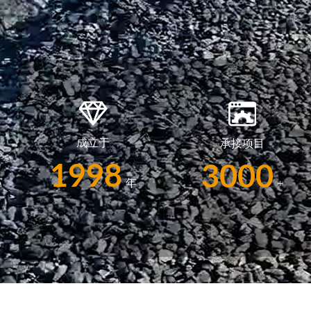
成立于
承接项目
1998
3000
年
+