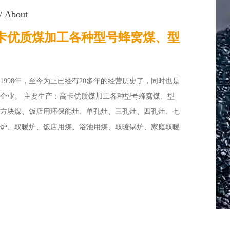
/ About
卡优质煤加工各种型号蜂窝煤、型
1998年，至今为止已经有20多年的经营历史了，同时也是
企业。 主要生产：高卡优质煤加工各种型号蜂窝煤、型
方块煤、饭店用环保能灶、单孔灶、三孔灶、四孔灶、七
炉、取暖炉、饭店用煤、浴池用煤、取暖锅炉、家庭取暖