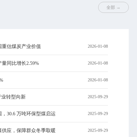
全部 →
国重估煤炭产业价值
2026-01-08
量同比增长2.59%
2026-01-08
%
2026-01-08
产业转型向新
2025-09-29
30.6 万吨环保型煤启运
2025-09-29
煤供应，保障群众冬季取暖
2025-09-29