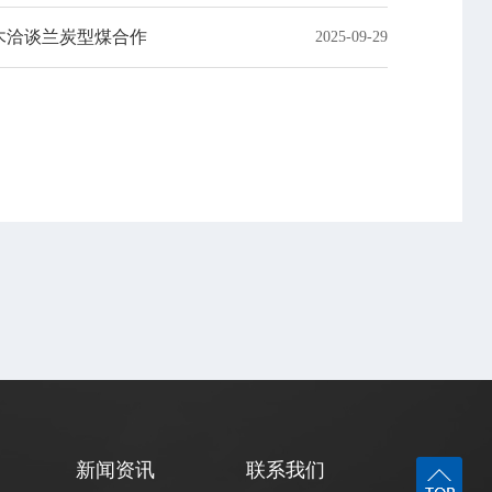
木洽谈兰炭型煤合作
2025-09-29
新闻资讯
联系我们