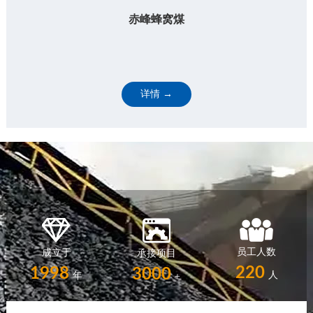
赤峰蜂窝煤
详情 →
员工人数
成立于
承接项目
220
1998
3000
人
年
+