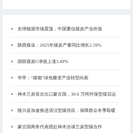
全球能源市场震荡，中国重估煤炭产业价值
陕西煤业：2025年煤炭产量同比增长2.59%
国联煤炭C净值上涨3.49%
华亭：“煤都”绿色蝶变产业转型向新
神木兰炭首次出口蒙古国，30.6 万吨环保型煤启运
陵川县加速推进清洁型煤供应，保障群众冬季取暖
蒙古国商务代表团赴神木洽谈兰炭型煤合作