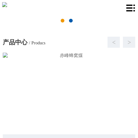
首
页
关
于
产
产品中心
<
>
/ Producs
我
品
厂
们
中
房
新
心
环
闻
联
境
资
系
讯
我
们