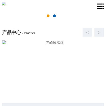
首
页
关
于
产
产品中心
<
>
/ Producs
我
品
厂
们
中
房
新
心
环
闻
联
境
资
系
讯
我
们