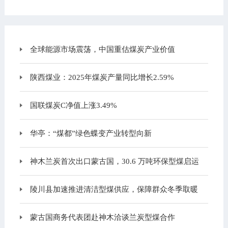
全球能源市场震荡，中国重估煤炭产业价值
陕西煤业：2025年煤炭产量同比增长2.59%
国联煤炭C净值上涨3.49%
华亭：“煤都”绿色蝶变产业转型向新
神木兰炭首次出口蒙古国，30.6 万吨环保型煤启运
陵川县加速推进清洁型煤供应，保障群众冬季取暖
蒙古国商务代表团赴神木洽谈兰炭型煤合作