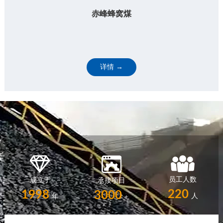
赤峰蜂窝煤
详情 →
员工人数
成立于
承接项目
220
1998
3000
人
年
+