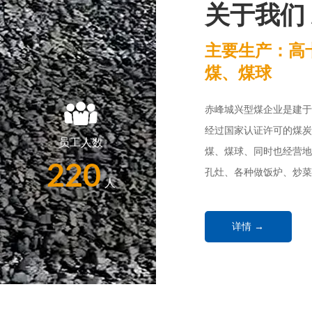
关于我们
主要生产：高
煤、煤球
赤峰城兴型煤企业是建于
经过国家认证许可的煤炭
员工人数
煤、煤球、同时也经营地
220
孔灶、各种做饭炉、炒菜
人
用煤...
详情 →