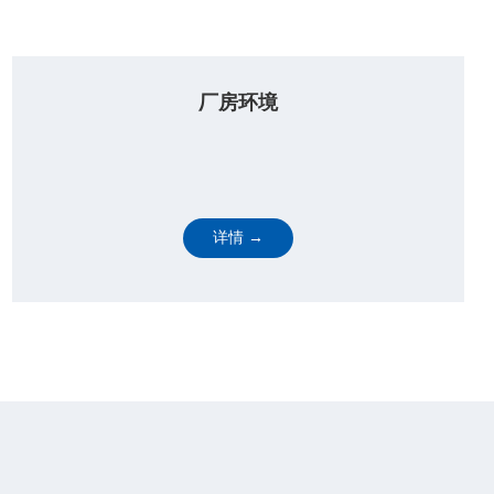
厂房环境
详情 →