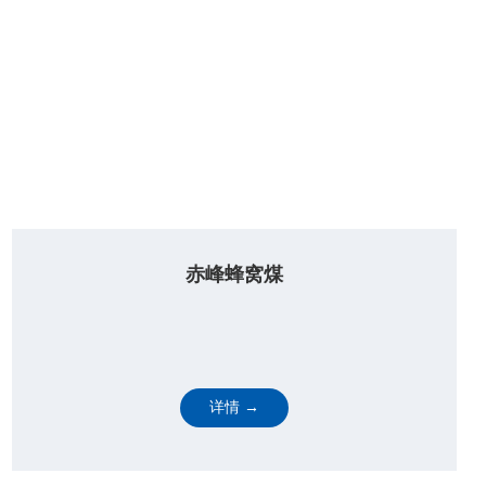
赤峰蜂窝煤
详情 →