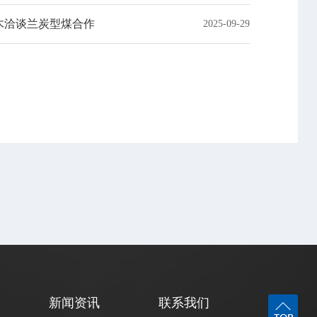
木洽谈兰炭型煤合作
2025-09-29
新闻资讯
联系我们