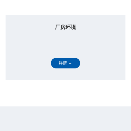
厂房环境
详情 →