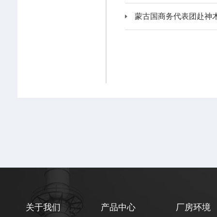
蒙古国商务代表团赴神
关于我们
产品中心
厂房环境