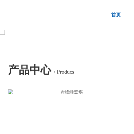
首页
产品中心
/ Producs