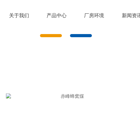
关于我们
产品中心
厂房环境
新闻资