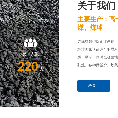
关于我们
主要生产：高
煤、煤球
赤峰城兴型煤企业是建于
经过国家认证许可的煤炭
员工人数
煤、煤球、同时也经营地
220
孔灶、各种做饭炉、炒菜
人
用煤...
详情 →