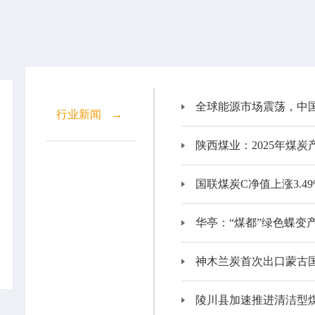
全球能源市场震荡，中
行业新闻
→
陕西煤业：2025年煤炭产
国联煤炭C净值上涨3.49
华亭：“煤都”绿色蝶变
神木兰炭首次出口蒙古国，
陵川县加速推进清洁型