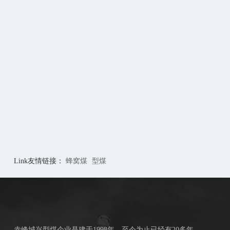
Link友情链接：
蜂窝煤
型煤
赤峰城兴型煤企业是建于1998年，至今为止已经有20多年