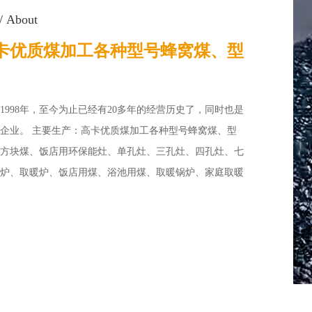
/ About
卡优质煤加工各种型号蜂窝煤、型
1998年，至今为止已经有20多年的经营历史了，同时也是
企业。 主要生产：高卡优质煤加工各种型号蜂窝煤、型
方块煤、饭店用环保能灶、单孔灶、三孔灶、四孔灶、七
炉、取暖炉、饭店用煤、浴池用煤、取暖锅炉、家庭取暖