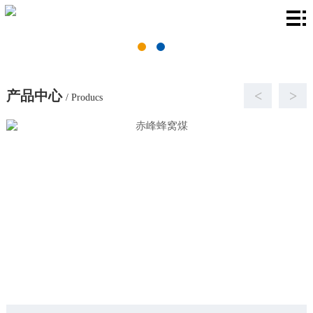
首
页
关
于
产
产品中心
<
>
/ Producs
我
品
厂
们
中
房
新
心
环
闻
联
境
资
系
讯
我
们