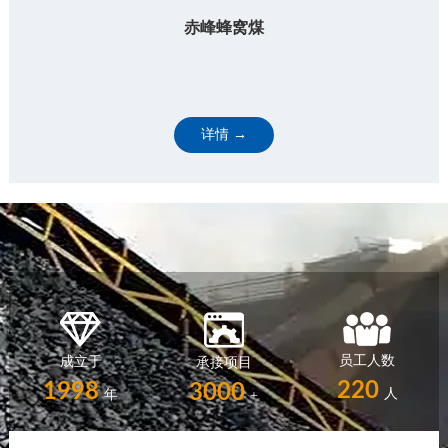
赤峰蜂窝煤
详情 →
员工人数
成立于
承接项目
220
1998
3000
人
年
+