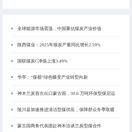
全球能源市场震荡，中国重估煤炭产业价值
陕西煤业：2025年煤炭产量同比增长2.59%
国联煤炭C净值上涨3.49%
华亭：“煤都”绿色蝶变产业转型向新
神木兰炭首次出口蒙古国，30.6 万吨环保型煤启运
陵川县加速推进清洁型煤供应，保障群众冬季取暖
蒙古国商务代表团赴神木洽谈兰炭型煤合作