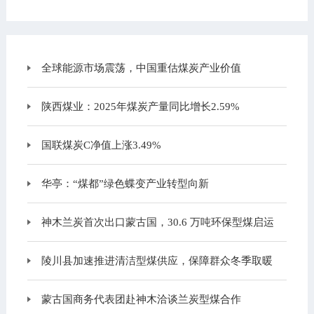
全球能源市场震荡，中国重估煤炭产业价值
陕西煤业：2025年煤炭产量同比增长2.59%
国联煤炭C净值上涨3.49%
华亭：“煤都”绿色蝶变产业转型向新
神木兰炭首次出口蒙古国，30.6 万吨环保型煤启运
陵川县加速推进清洁型煤供应，保障群众冬季取暖
蒙古国商务代表团赴神木洽谈兰炭型煤合作