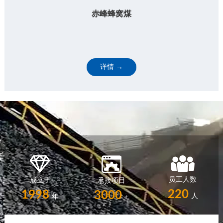
赤峰蜂窝煤
详情 →
员工人数
成立于
承接项目
220
1998
3000
人
年
+