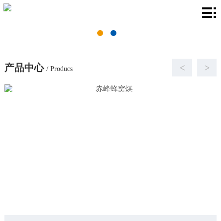
首
页
关
于
产
产品中心
<
>
/ Producs
我
品
厂
们
中
房
新
心
环
闻
联
境
资
系
讯
我
们