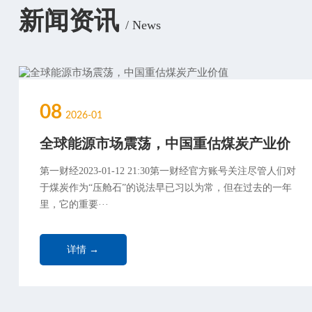
新闻资讯
/ News
08
2026-01
全球能源市场震荡，中国重估煤炭产业价
值
第一财经2023-01-12 21:30第一财经官方账号关注尽管人们对
于煤炭作为“压舱石”的说法早已习以为常，但在过去的一年
里，它的重要···
详情 →