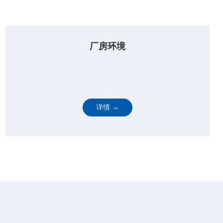
厂房环境
详情 →