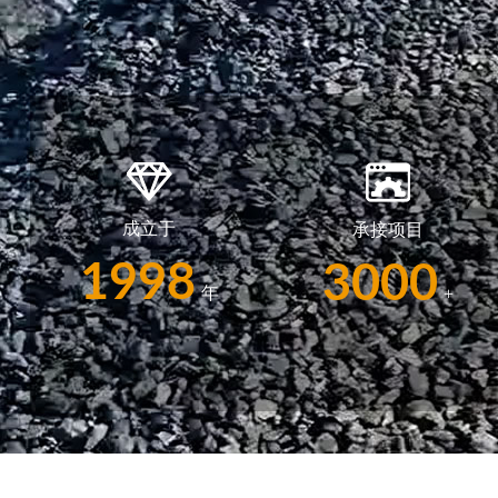
成立于
承接项目
1998
3000
年
+