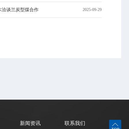
木洽谈兰炭型煤合作
2025-09-29
新闻资讯
联系我们