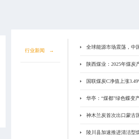
全球能源市场震荡，中
行业新闻
→
陕西煤业：2025年煤炭产
国联煤炭C净值上涨3.49
华亭：“煤都”绿色蝶变
神木兰炭首次出口蒙古国，
陵川县加速推进清洁型