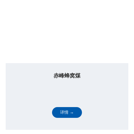
赤峰蜂窝煤
详情 →