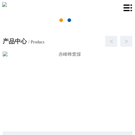
首
页
关
于
产
产品中心
<
>
/ Producs
我
品
厂
们
中
房
新
心
环
闻
联
境
资
系
讯
我
们