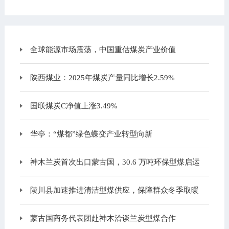
全球能源市场震荡，中国重估煤炭产业价值
陕西煤业：2025年煤炭产量同比增长2.59%
国联煤炭C净值上涨3.49%
华亭：“煤都”绿色蝶变产业转型向新
神木兰炭首次出口蒙古国，30.6 万吨环保型煤启运
陵川县加速推进清洁型煤供应，保障群众冬季取暖
蒙古国商务代表团赴神木洽谈兰炭型煤合作