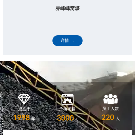
赤峰蜂窝煤
详情 →
员工人数
成立于
承接项目
220
1998
3000
人
年
+