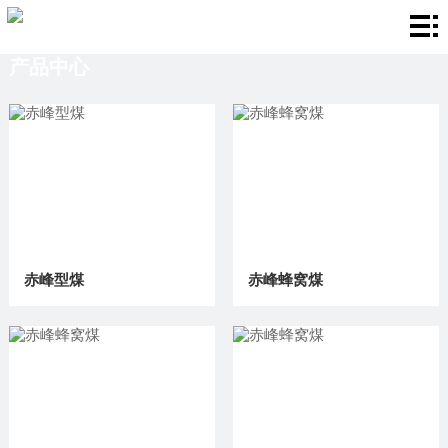
首
产品中心
页
关
于
产
我
品
厂
们
中
房
新
心
环
闻
联
赤峰型煤
赤峰蜂窝煤
境
资
系
讯
我
们