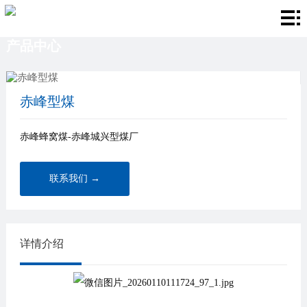
首
产品中心
页
关
于
产
赤峰型煤
我
品
厂
赤峰蜂窝煤-赤峰城兴型煤厂
们
中
房
新
心
环
闻
联
联系我们 →
境
资
系
讯
我
详情介绍
们