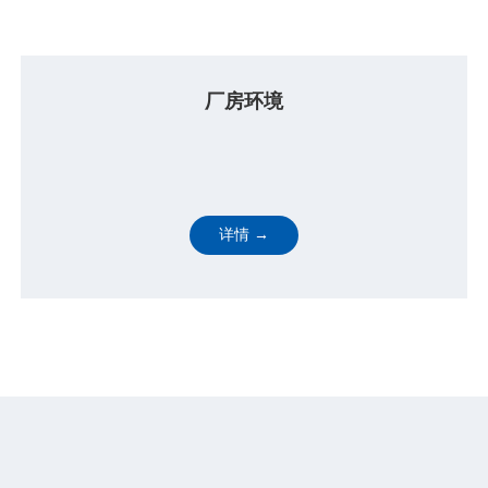
厂房环境
详情 →