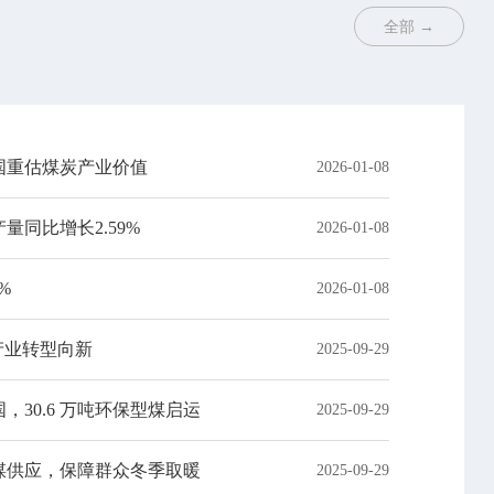
全部 →
国重估煤炭产业价值
2026-01-08
量同比增长2.59%
2026-01-08
%
2026-01-08
产业转型向新
2025-09-29
30.6 万吨环保型煤启运
2025-09-29
煤供应，保障群众冬季取暖
2025-09-29