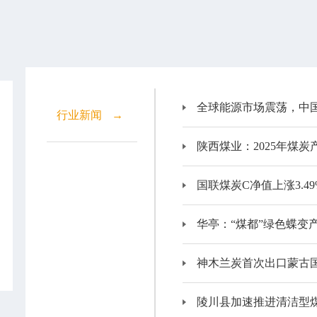
全球能源市场震荡，中
行业新闻
→
陕西煤业：2025年煤炭产
国联煤炭C净值上涨3.49
华亭：“煤都”绿色蝶变
神木兰炭首次出口蒙古国，
陵川县加速推进清洁型