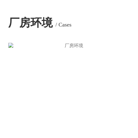
厂房环境
/ Cases