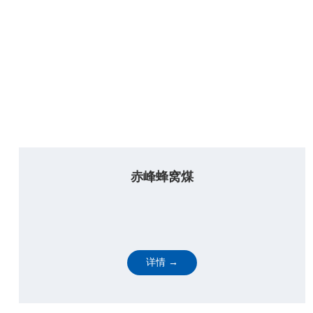
赤峰蜂窝煤
详情 →