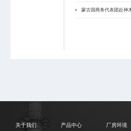
蒙古国商务代表团赴神
关于我们
产品中心
厂房环境