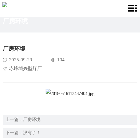
首
厂房环境
页
关
于
产
厂房环境
我
品
厂
2025-09-29
104
们
中
房
新
赤峰城兴型煤厂
心
环
闻
联
境
资
系
讯
我
上一篇：
厂房环境
们
下一篇：没有了！