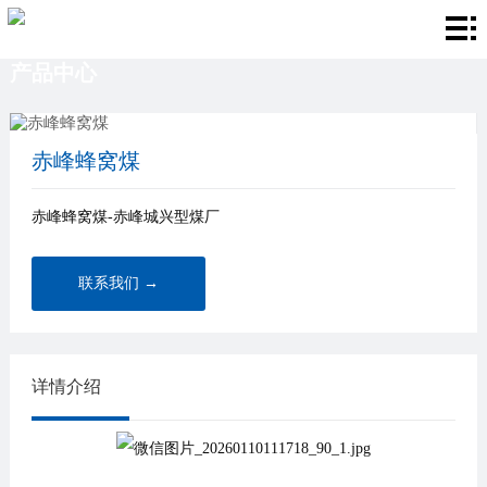
首
产品中心
页
关
于
产
赤峰蜂窝煤
我
品
厂
赤峰蜂窝煤-赤峰城兴型煤厂
们
中
房
新
心
环
闻
联
联系我们 →
境
资
系
讯
我
详情介绍
们