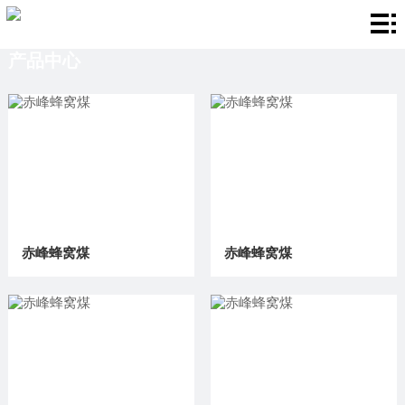
首
产品中心
页
关
于
产
我
品
厂
们
中
房
新
心
环
闻
联
赤峰蜂窝煤
赤峰蜂窝煤
境
资
系
讯
我
们