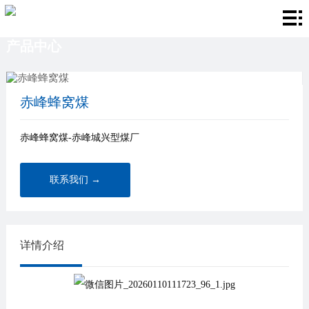
首
产品中心
页
关
于
产
赤峰蜂窝煤
我
品
厂
赤峰蜂窝煤-赤峰城兴型煤厂
们
中
房
新
心
环
闻
联
联系我们 →
境
资
系
讯
我
详情介绍
们