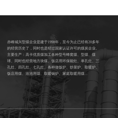
赤峰城兴型煤企业是建于1998年，至今为止已经有20多年
的经营历史了，同时也是经过国家认证许可的煤炭企业。
主要生产：高卡优质煤加工各种型号蜂窝煤、型煤、煤
球、同时也经营地方块煤、饭店用环保能灶、单孔灶、三
孔灶、四孔灶、七孔灶、各种做饭炉、炒菜炉、取暖炉、
饭店用煤、浴池用煤、取暖锅炉、家庭取暖用煤...