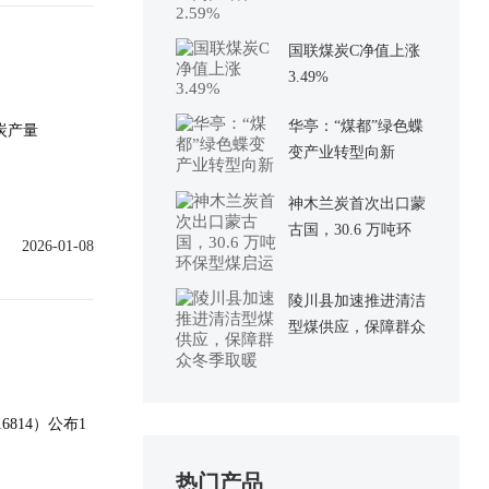
2.59%
国联煤炭C净值上涨
3.49%
华亭：“煤都”绿色蝶
煤炭产量
变产业转型向新
神木兰炭首次出口蒙
古国，30.6 万吨环
2026-01-08
保型煤启运
陵川县加速推进清洁
型煤供应，保障群众
冬季取暖
814）公布1
热门产品