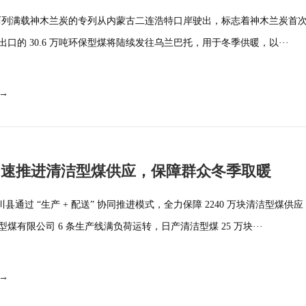
 日，两列满载神木兰炭的专列从内蒙古二连浩特口岸驶出，标志着神木兰炭首
口的 30.6 万吨环保型煤将陆续发往乌兰巴托，用于冬季供暖，以···
 →
加速推进清洁型煤供应，保障群众冬季取暖
川县通过 “生产 + 配送” 协同推进模式，全力保障 2240 万块清洁型煤供
煤有限公司 6 条生产线满负荷运转，日产清洁型煤 25 万块···
 →