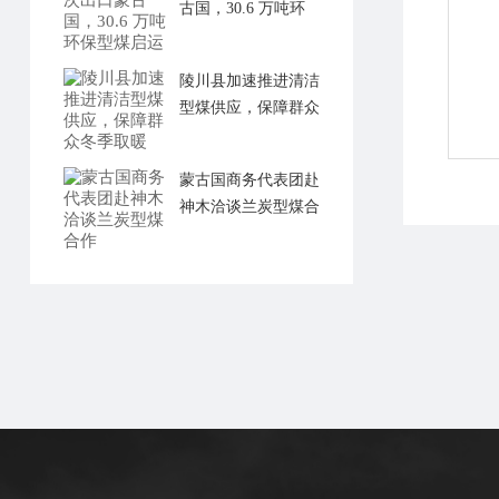
古国，30.6 万吨环
保型煤启运
陵川县加速推进清洁
型煤供应，保障群众
冬季取暖
蒙古国商务代表团赴
神木洽谈兰炭型煤合
作