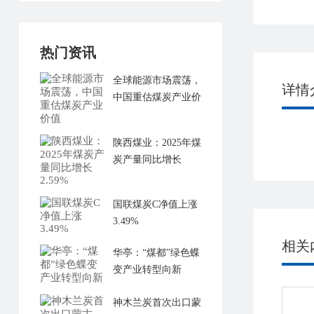
热门资讯
全球能源市场震荡，
详情
中国重估煤炭产业价
值
陕西煤业：2025年煤
炭产量同比增长
2.59%
国联煤炭C净值上涨
3.49%
相关
华亭：“煤都”绿色蝶
变产业转型向新
神木兰炭首次出口蒙